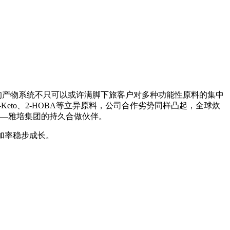
的产物系统不只可以或许满脚下旅客户对多种功能性原料的集中
eto、2-HOBA等立异原料，公司合作劣势同样凸起，全球炊
——雅培集团的持久合做伙伴。
加率稳步成长。