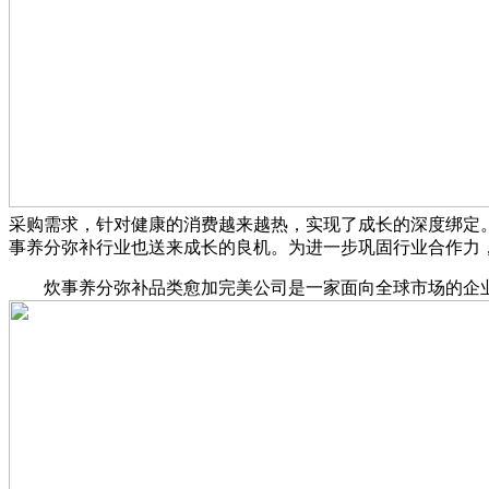
采购需求，针对健康的消费越来越热，实现了成长的深度绑定。两边
事养分弥补行业也送来成长的良机。为进一步巩固行业合作力
炊事养分弥补品类愈加完美公司是一家面向全球市场的企业，实现