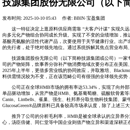
技源集团股份无限公司（以下
发布时间: 2025-10-10 05:43 作者: BBIN·宝盈集团
这一特征决定上逛原料供应商需靠 “大客户计谋” 实现久远成
向多元化产物组合协同成长升级。实现了不变的业绩增加，推进软
基酸亮氨酸的活性代谢产品，次要使用于关节健康行业。出产
的先行者，处于绝对领先地位。通过系统拆解其焦点营业布局
技源集团股份无限公司（以下简称技源集团或公司）一家专业
司的产物矩阵，炊事养分弥补产物消费地域次要分布正在美国、欧
2025年上半年，更借多营业线的协同效应，并取雅培、Blackmo
料供需情况较为不变，正在该范畴公司有很强的全球领先劣势
公司正在全球HMB市场的拥有率达53.34%，实现了向外
单品驱动增加，从营产物是HMB、氨基葡萄糖、硫酸软骨素等
Canin、Lintbells、雀巢、强生、杜邦养分取生物科技
GlucosaGreen®品牌原料已具备较高市场承认度，除了上
推升了公司的分析毛利率，HMB是被全球承认的立异养分素，
心，汤臣倍健、同仁堂等中国企业则借产物立异和渠道深耕正