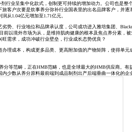
补剂行业呈集中化款式，创制更可持续的增加动力。公司也是整个
客户次要是炊事养分弥补行业国表里的出名品牌客户，并逐渐拓展至A
1.04亿元增加至1.71亿元。
行业地位和品牌承认度，公司成功进入雅培集团、Blackmores、N
。目前以境外市场为从，是维持肌肉健康的根本及焦点养分素，
兴旺需求，成功冲破行业壁垒，行业成长态势优良？
理成本，构成更多品类、更高附加值的产物矩阵，使得单元成
等范畴，正在HMB范畴，也是全球最大的HMB供应商。有益于
内少数从养分原料最前端到成品制剂出产后端垂曲一体化的企业。