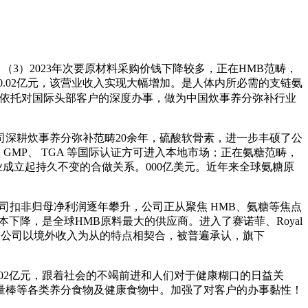
3）2023年次要原材料采购价钱下降较多，正在HMB范畴，
0.02亿元，该营业收入实现大幅增加。是人体内所必需的支链氨
%。公司依托对国际头部客户的深度办事，做为中国炊事养分弥补行业
深耕炊事养分弥补范畴20余年，硫酸软骨素，进一步丰硕了公
GMP、 TGA 等国际认证方可进入本地市场；正在氨糖范畴，
补品牌企业成立起持久不变的合做关系。000亿美元。近年来全球氨糖原
司扣非归母净利润逐年攀升，公司正从聚焦 HMB、氨糖等焦点
降，是全球HMB原料最大的供应商。进入了赛诺菲、Royal
1,这取公司以境外收入为从的特点相契合，被普遍承认，旗下
02亿元，跟着社会的不竭前进和人们对于健康糊口的日益关
量棒等各类养分食物及健康食物中。加强了对客户的办事黏性！