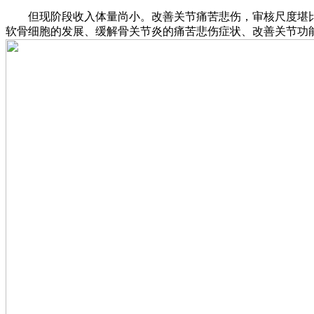
但现阶段收入体量尚小。改善关节痛苦悲伤，审核尺度堪比制
软骨细胞的发展、缓解骨关节炎的痛苦悲伤症状、改善关节功