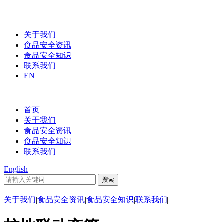
关于我们
食品安全资讯
食品安全知识
联系我们
EN
首页
关于我们
食品安全资讯
食品安全知识
联系我们
English
|
关于我们
|
食品安全资讯
|
食品安全知识
|
联系我们
|