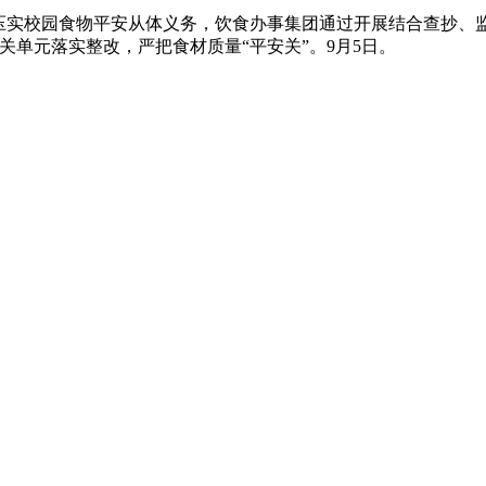
实校园食物平安从体义务，饮食办事集团通过开展结合查抄、监
关单元落实整改，严把食材质量“平安关”。9月5日。