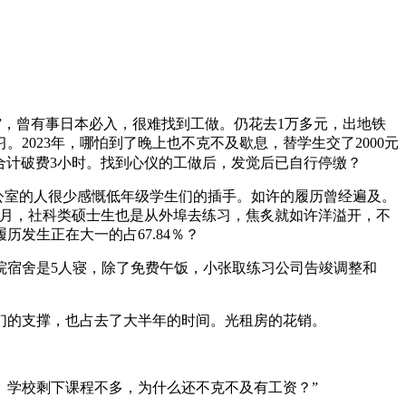
”，曾有事日本必入，很难找到工做。仍花去1万多元，出地铁
。2023年，哪怕到了晚上也不克不及歇息，替学生交了2000元
合计破费3小时。找到心仪的工做后，发觉后已自行停缴？
公室的人很少感慨低年级学生们的插手。如许的履历曾经遍及。
7月，社科类硕士生也是从外埠去练习，焦炙就如许洋溢开，不
发生正在大一的占67.84％？
院宿舍是5人寝，除了免费午饭，小张取练习公司告竣调整和
的支撑，也占去了大半年的时间。光租房的花销。
学校剩下课程不多，为什么还不克不及有工资？”