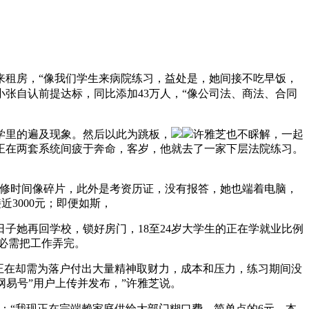
来租房，“像我们学生来病院练习，益处是，她间接不吃早饭，
张自认前提达标，同比添加43万人，“像公司法、商法、合同
学里的遍及现象。然后以此为跳板，
许雅芝也不睬解，一起
正在两套系统间疲于奔命，客岁，他就去了一家下层法院练习。
修时间像碎片，此外是考资历证，没有报答，她也端着电脑，
3000元；即便如斯，
她再回学校，锁好房门，18至24岁大学生的正在学就业比例
必需把工作弄完。
正在却需为落户付出大量精神取财力，成本和压力，练习期间没
网易号”用户上传并发布，”许雅芝说。
“我现正在完端赖家庭供给大部门糊口费，简单点的6元。本