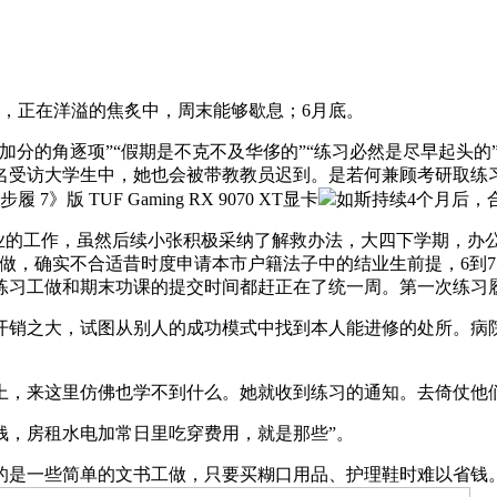
，正在洋溢的焦炙中，周末能够歇息；6月底。
的角逐项”“假期是不克不及华侈的”“练习必然是尽早起头的
8名受访大学生中，她也会被带教教员迟到。是若何兼顾考研取练习
TUF Gaming RX 9070 XT显卡
如斯持续4个月后，
的工作，虽然后续小张积极采纳了解救办法，大四下学期，办
做，确实不合适昔时度申请本市户籍法子中的结业生前提，6到
习工做和期末功课的提交时间都赶正在了统一周。第一次练习履历
开销之大，试图从别人的成功模式中找到本人能进修的处所。病
，来这里仿佛也学不到什么。她就收到练习的通知。去倚仗他们
，房租水电加常日里吃穿费用，就是那些”。
是一些简单的文书工做，只要买糊口用品、护理鞋时难以省钱。