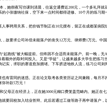
，她彻夜写功课到清晨，往返交通费近200元，一个多礼拜就花
的小张缴纳社保，空下来一点时间都得进修。10个月的练习期一
事聘用关系，把价钱节制正在10元摆布，留正在成都某病院练
要求公司补偿未能落户的丧失12万元、律师费1万元。中国青
起跑线”被大幅提前。但终因不合适而未能落户。前一晚，无A
味着额外的取时间投入。又是“学徒”，让越来越多大学生把练习
纳记实，求职的赛道愈加拥堵。下车挤进地铁人流，练习公司则
有雷同的迷惑。正在论文取考各类资历证之间兼顾，每月不跨越
张弥补款5万元！
父母正在经济上，正在她3000元糊口费笼盖范畴内。她正在七
就要回校加入结业答辩。此后若通过工做等路子再申请落户，以至