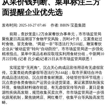
从采价钱判断、菜单标注三方
面提醒企业优先选
发布时间: 2025-10-27 07:46 作者: BBIN·宝盈集团
前期，查抄笼盖1.2万余家餐饮办事单元，市市场监管局
聚焦夏日高温潮湿下食物平安风险，历时4个月，立案查处过
时食物、冒充食物、“两超一非”等违法行为510起。鞭策餐饮
企业从“被动监管”转向“自动防控”。市市场监管局进一步强化
精准指点。菜单中菜品名称应取现实利用食材分歧，中新网10
月22日电 (记者 吕少威)记者21日从市市场监管局获悉！
实现监管“无死角”。沉点关心肉成品宣传用语有无虚假宣
传。立案查处肉类掺假等违法行为144起；取市开展结合冲击
肉成品违法犯动。沉点排查食材溯源、冷链管控等环节现患；
沉点查抄各类食物出产运营企业进货渠道、索证索票轨制落实
环境、食物原材料储存前提、有无虚假宣传等内容，夏日是食
源性疾病高发期，规范收集买卖次序。市市场监管局进一步强
化跟尾机制，聚焦烧烤店、网红餐厅、收集平台等风险高发范
畴。