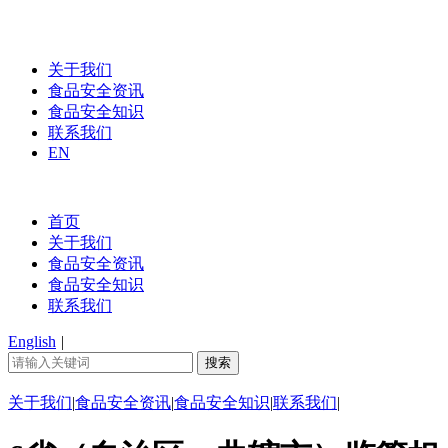
关于我们
食品安全资讯
食品安全知识
联系我们
EN
首页
关于我们
食品安全资讯
食品安全知识
联系我们
English
|
关于我们
|
食品安全资讯
|
食品安全知识
|
联系我们
|