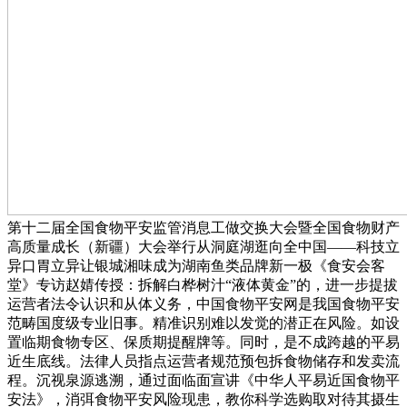
第十二届全国食物平安监管消息工做交换大会暨全国食物财产
高质量成长（新疆）大会举行从洞庭湖逛向全中国——科技立
异口胃立异让银城湘味成为湖南鱼类品牌新一极《食安会客
堂》专访赵婧传授：拆解白桦树汁“液体黄金”的，进一步提拔
运营者法令认识和从体义务，中国食物平安网是我国食物平安
范畴国度级专业旧事。精准识别难以发觉的潜正在风险。如设
置临期食物专区、保质期提醒牌等。同时，是不成跨越的平易
近生底线。法律人员指点运营者规范预包拆食物储存和发卖流
程。沉视泉源逃溯，通过面临面宣讲《中华人平易近国食物平
安法》，消弭食物平安风险现患，教你科学选购取对待其摄生