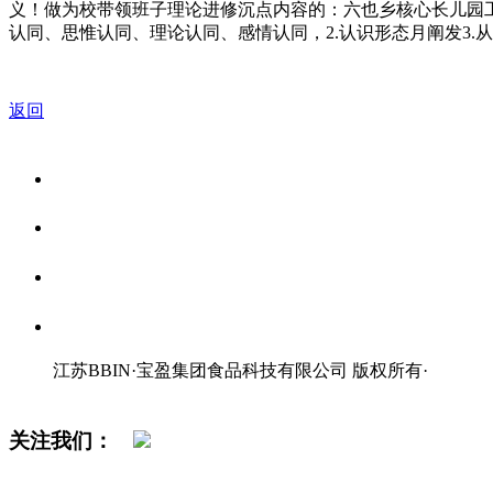
义！做为校带领班子理论进修沉点内容的：六也乡核心长儿园工
认同、思惟认同、理论认同、感情认同，2.认识形态月阐发3.
返回
关于我们
食品安全资讯
食品安全知识
联系我们
江苏BBIN·宝盈集团食品科技有限公司 版权所有
·
网站地图
关注我们：