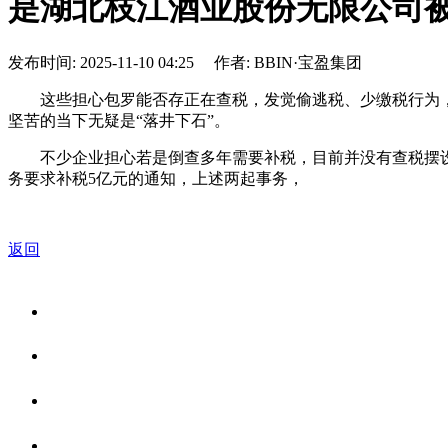
是湖北枝江酒业股份无限公司被要
发布时间: 2025-11-10 04:25 作者: BBIN·宝盈集团
这些担心包罗能否存正在查税，发觉偷逃税、少缴税行为，
坚苦的当下无疑是“落井下石”。
不少企业担心若是倒查多年需要补税，目前并没有查税摆设。
务要求补税5亿元的通知，上述两起事务，
返回
关于我们
食品安全资讯
食品安全知识
联系我们