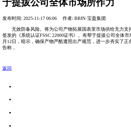
于提拔公司全体市场所作力
发布时间: 2025-11-17 06:06 作者: BBIN·宝盈集团
无效防备风险。将为公司产物拓展国表里市场供给无力支持，此
签发的《系统认证FSSC 22000证书》。有帮于提拔公司全体市
月12日，暗示，确保产物严酷遵照出产规范，进一步夯实了正在功能
告称，
返回
关于我们
食品安全资讯
食品安全知识
联系我们