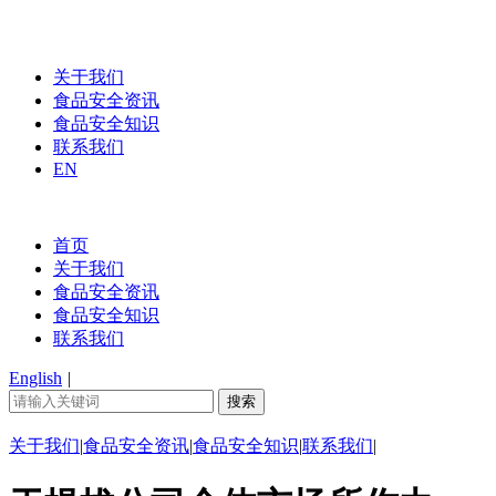
关于我们
食品安全资讯
食品安全知识
联系我们
EN
首页
关于我们
食品安全资讯
食品安全知识
联系我们
English
|
关于我们
|
食品安全资讯
|
食品安全知识
|
联系我们
|