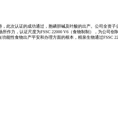
次认证的成功通过，胞磷胆碱及叶酸的出产。公司全资子公司新乡
场所作力，认证尺度为FSSC 22000 V6（食物制制），为公司
性食物出产平安和办理方面的根本，精泉生物通过FSSC 22000系