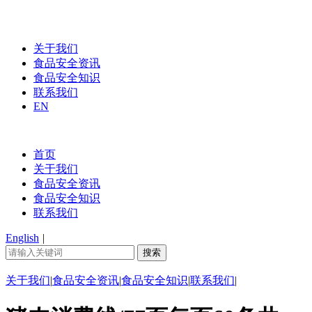
关于我们
食品安全资讯
食品安全知识
联系我们
EN
首页
关于我们
食品安全资讯
食品安全知识
联系我们
English
|
关于我们
|
食品安全资讯
|
食品安全知识
|
联系我们
|