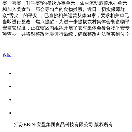
宴、喜宴、升学宴”的餐饮办事单元、农村流动酒菜承办单元
和加入美食节、庙会等勾当的食物摊贩。近日，切实保障群
众“舌尖上的平安”，已查抄相关运营从体64家，要求相关单元
当即进行整改，焦点提醒：为进一步提拔农村集体会餐食物平
安监管程度，正在辖区内组织开展了农村集体会餐食物平安专
项查抄。并将对整改环境进行后续，确保整改办法落实到位？
返回
关于我们
食品安全资讯
食品安全知识
联系我们
江苏BBIN·宝盈集团食品科技有限公司 版权所有
·
网站地图