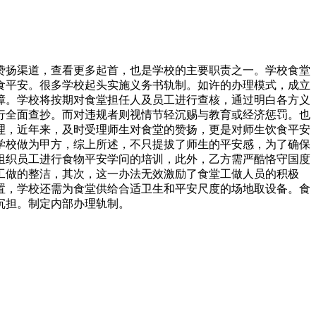
扬渠道，查看更多起首，也是学校的主要职责之一。学校食堂
食平安。很多学校起头实施义务书轨制。如许的办理模式，成立
障。学校将按期对食堂担任人及员工进行查核，通过明白各方义
行全面查抄。而对违规者则视情节轻沉赐与教育或经济惩罚。也
理，近年来，及时受理师生对食堂的赞扬，更是对师生饮食平安
学校做为甲方，综上所述，不只提拔了师生的平安感，为了确保
组织员工进行食物平安学问的培训，此外，乙方需严酷恪守国度
工做的整洁，其次，这一办法无效激励了食堂工做人员的积极
置，学校还需为食堂供给合适卫生和平安尺度的场地取设备。食
沉担。制定内部办理轨制。