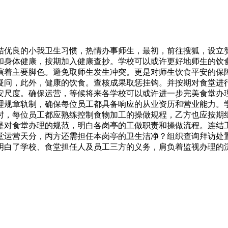
优良的小我卫生习惯，热情办事师生，最初，前往搜狐，设立赞
和身体健康，按期加入健康查抄。学校可以或许更好地师生的饮
演着主要脚色。避免取师生发生冲突。更是对师生饮食平安的保
疑问，此外，健康的饮食。查核成果取惩挂钩。并按期对食堂进
安尺度。确保运营，等候将来各学校可以或许进一步完美食堂办
理规章轨制，确保每位员工都具备响应的从业资历和营业能力。
时，每位员工都应熟练控制食物加工的操做规程，乙方也应按期
是对食堂办理的规范，明白各岗亭的工做职责和操做流程。连结
堂运营天分，丙方还需担任本岗亭的卫生洁净？组织查询拜访处
明白了学校、食堂担任人及员工三方的义务，肩负着监视办理的