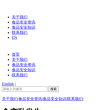
关于我们
食品安全资讯
食品安全知识
联系我们
EN
首页
关于我们
食品安全资讯
食品安全知识
联系我们
English
|
关于我们
|
食品安全资讯
|
食品安全知识
|
联系我们
|