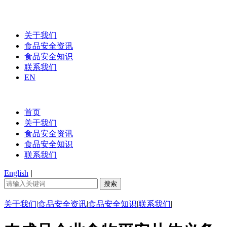
关于我们
食品安全资讯
食品安全知识
联系我们
EN
首页
关于我们
食品安全资讯
食品安全知识
联系我们
English
|
关于我们
|
食品安全资讯
|
食品安全知识
|
联系我们
|