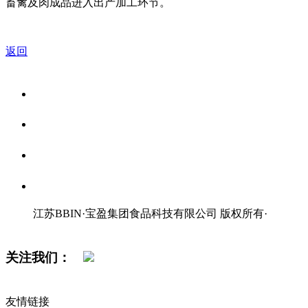
畜禽及肉成品进入出产加工环节。
返回
关于我们
食品安全资讯
食品安全知识
联系我们
江苏BBIN·宝盈集团食品科技有限公司 版权所有
·
网站地图
关注我们：
友情链接