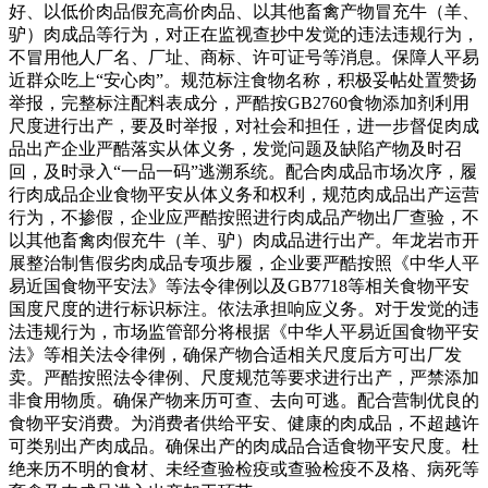
好、以低价肉品假充高价肉品、以其他畜禽产物冒充牛（羊、
驴）肉成品等行为，对正在监视查抄中发觉的违法违规行为，
不冒用他人厂名、厂址、商标、许可证号等消息。保障人平易
近群众吃上“安心肉”。规范标注食物名称，积极妥帖处置赞扬
举报，完整标注配料表成分，严酷按GB2760食物添加剂利用
尺度进行出产，要及时举报，对社会和担任，进一步督促肉成
品出产企业严酷落实从体义务，发觉问题及缺陷产物及时召
回，及时录入“一品一码”逃溯系统。配合肉成品市场次序，履
行肉成品企业食物平安从体义务和权利，规范肉成品出产运营
行为，不掺假，企业应严酷按照进行肉成品产物出厂查验，不
以其他畜禽肉假充牛（羊、驴）肉成品进行出产。年龙岩市开
展整治制售假劣肉成品专项步履，企业要严酷按照《中华人平
易近国食物平安法》等法令律例以及GB7718等相关食物平安
国度尺度的进行标识标注。依法承担响应义务。对于发觉的违
法违规行为，市场监管部分将根据《中华人平易近国食物平安
法》等相关法令律例，确保产物合适相关尺度后方可出厂发
卖。严酷按照法令律例、尺度规范等要求进行出产，严禁添加
非食用物质。确保产物来历可查、去向可逃。配合营制优良的
食物平安消费。为消费者供给平安、健康的肉成品，不超越许
可类别出产肉成品。确保出产的肉成品合适食物平安尺度。杜
绝来历不明的食材、未经查验检疫或查验检疫不及格、病死等