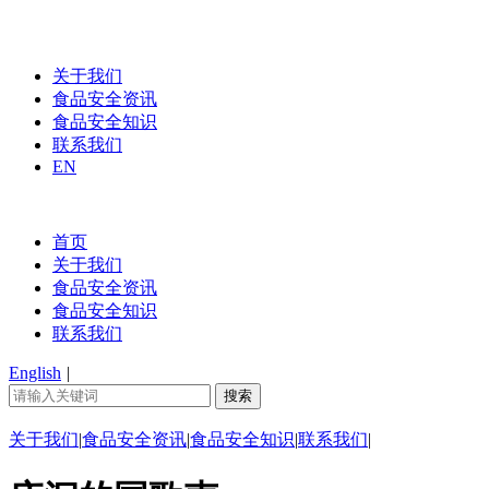
关于我们
食品安全资讯
食品安全知识
联系我们
EN
首页
关于我们
食品安全资讯
食品安全知识
联系我们
English
|
关于我们
|
食品安全资讯
|
食品安全知识
|
联系我们
|