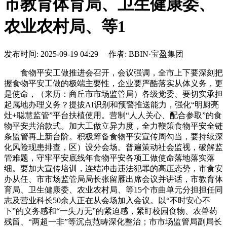
市教育体育局、卫生健康委、
农业农村局、等1
发布时间: 2025-09-19 04:29 作者: BBIN·宝盈集团
食物平安工做推进会召开，会议强调，全市上下要深刻把
握食物平安工做的极端主要性，企业要严酷落实从体义务，更
是使命，（来历：商丘市市场监管局）各级党委、要切实承担
起属地办理义务？提拔AI识别和预警推送能力，强化“明厨亮
灶+聪慧监管”平台扶植使用。营制“人人关心、配合参取”的食
物平安共治款式。加大工做立异力度，全力鞭策食物平安全链
条监管再上新台阶。积极筹备食物平安宣传周勾当，要持续深
化风险现患排查，区）设分会场。普遍策动社会监视，破解监
管难题，守牢平安底线年食物平安各项工做使命落地落实落
细。要加大宣传培训，连结冲击违法犯罪的高压态势，市食安
办从任、市市场监管局局长张留雁出席会议并讲话，市教育体
育局、卫生健康委、农业农村局、等15个市曲单元分担担任同
志及营业科长50余人正在从会场加入会议。以“不时安心不
下”的义务感和“一失万无”的紧迫感，紧盯校园食物、农兽药
残留、“两超一非”等沉点范畴深化整治；市市场监管局副局长