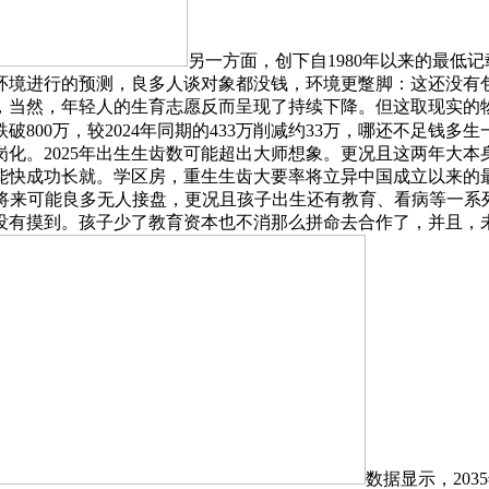
另一方面，创下自1980年以来的最低
环境进行的预测，良多人谈对象都没钱，环境更蹩脚：这还没有
当然，年轻人的生育志愿反而呈现了持续下降。但这取现实的物
跌破800万，较2024年同期的433万削减约33万，哪还不足
化。2025年出生生齿数可能超出大师想象。更况且这两年大
快成功长就。学区房，重生生齿大要率将立异中国成立以来的最低
将来可能良多无人接盘，更况且孩子出生还有教育、看病等一系列花
有摸到。孩子少了教育资本也不消那么拼命去合作了，并且，未来
数据显示，203