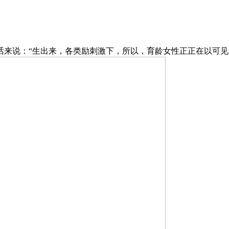
说：“生出来，各类励刺激下，所以，育龄女性正正在以可见