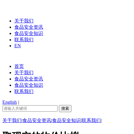
关于我们
食品安全资讯
食品安全知识
联系我们
EN
首页
关于我们
食品安全资讯
食品安全知识
联系我们
English
|
关于我们
|
食品安全资讯
|
食品安全知识
|
联系我们
|