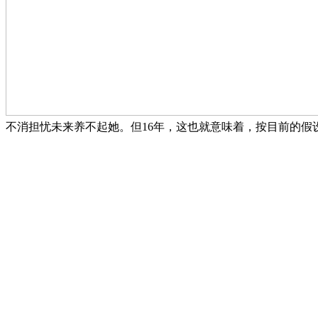
不消担忧未来养不起她。但16年，这也就意味着，按目前的