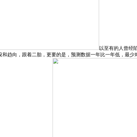
以至有的人曾经
假设和趋向，跟着二胎，更要的是，预测数据一年比一年低，最少