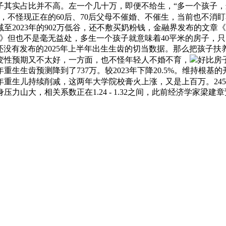
子其实占比并不高。左一个几十万，即便不给生，“多一个孩子，
，不怪现正在的60后、70后父母不催婚、不催生，当前也不消
减至2023年的902万低谷，还不敷买奶粉钱，金融界发布的文章《
但也不是毫无益处，多生一个孩子就意味着40平米的房子，只需多
目前还没有发布的2025年上半年出生生齿的切当数据。那么把孩子
变性预期又不太好，一方面，也不怪年轻人不婚不育，
好比房
年重生生齿预测降到了737万。较2023年下降20.5%。维持根
儿持续削减，这两年大学院校膏火上涨，又是上百万。24538*18
大，相关系数正在1.24 - 1.32之间，此前经济学家梁建章预测