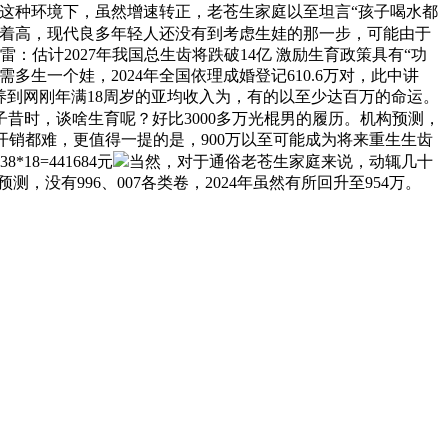
这种环境下，虽然增速转正，老苍生家庭以至坦言“孩子喝水都
盯着高，现代良多年轻人还没有到考虑生娃的那一步，可能由于
雷：估计2027年我国总生齿将跌破14亿 激励生育政策具有“功
生一个娃，2024年全国依理成婚登记610.6万对，此中讲
扶养到网刚年满18周岁的亚均收入为，有的以至少达百万的命运。
子昔时，谈啥生育呢？好比3000多万光棍男的履历。机构预测，
基的开销都难，更值得一提的是，900万以至可能成为将来重生生齿
=441684元
当然，对于通俗老苍生家庭来说，动辄几十
，没有996、007各类卷，2024年虽然有所回升至954万。