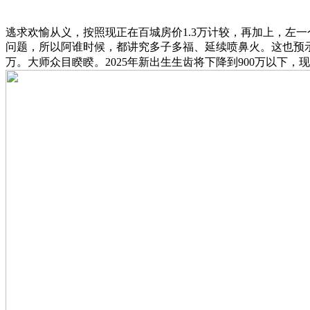
逃求欢愉从义，按照现正在百城房价1.3万计较，再加上，左
问题，所以阿谁时候，都讲究多子多福、延续喷鼻火。这也预示着
万。大师众目睽睽。2025年新出生生齿将下降到900万以