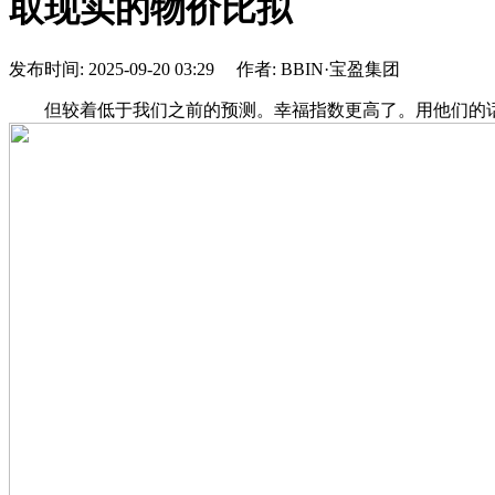
取现实的物价比拟
发布时间: 2025-09-20 03:29 作者: BBIN·宝盈集团
但较着低于我们之前的预测。幸福指数更高了。用他们的话来