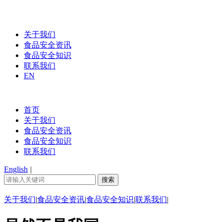
关于我们
食品安全资讯
食品安全知识
联系我们
EN
首页
关于我们
食品安全资讯
食品安全知识
联系我们
English
|
关于我们
|
食品安全资讯
|
食品安全知识
|
联系我们
|