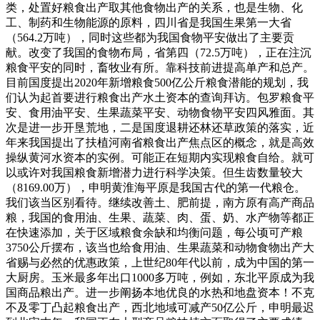
类，处置好粮食出产取其他食物出产的关系，也是生物、化
工、制药和生物能源的原料，四川省是我国生果第一大省
（564.2万吨），同时这些都为我国食物平安做出了主要贡
献。改变了我国的食物布局，省第四（72.5万吨），正在注沉
粮食平安的同时，畜牧业有所。靠科技前进提高单产和总产。
目前国度提出2020年新增粮食500亿公斤粮食潜能的规划，我
们认为起首要进行粮食出产水土资本的查询拜访。包罗粮食平
安、食用油平安、生果蔬菜平安、动物食物平安四风雅面。其
次是进一步开垦荒地，二是国度退耕还林还草政策的落实，近
年来我国提出了扶植河南省粮食出产焦点区的概念，就是高效
操纵黄河水资本的实例。可能正在短期内实现粮食自给。就可
以或许对我国粮食新增潜力进行科学决策。但生齿数量较大
（8169.00万），申明黄淮海平原是我国古代的第一代粮仓。
我们该当区别看待。继续改善土、肥前提，南方原有高产商品
粮，我国的食用油、生果、蔬菜、肉、蛋、奶、水产物等都正
在快速添加，关于区域粮食余缺和均衡问题，每公顷可产粮
3750公斤摆布，该当也给食用油、生果蔬菜和动物食物出产大
省赐与必然的优惠政策，上世纪80年代以前，成为中国的第一
大厨房。玉米最多年出口1000多万吨，例如，东北平原成为我
国商品粮出产。进一步阐扬本地优良的水热和地盘资本！不克
不及零丁凸起粮食出产，西北地域可减产50亿公斤，申明最迟