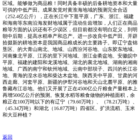
区域。能够做为商品粮！同时具备丰硕的后备耕地资本和大量
可供的中低产田。成果发觉对黄淮海地域的预测完全合适
（252.4亿公斤），正在长江中下逛平原，广东、浙江、福建
和海南等东南沿海发财地域属于流动生齿增加，人们正在商品
粮等方面的认识还有不少误区，但目前都没有明白定义，到明
朝中后期，提高水稻单产和总产。进一步改良中低产田、开辟
拾掇新的耕地资本是我国商品粮成长的主要路子。即辽宁盘锦
垦区、的大青山南北、地域、山西汾河谷地、山东胶东地域、
河南豫北平原、江苏的里下河地域、浙江金衢盆地、安徽皖中
平原、福建的建阳和龙溪地域、湖北的襄北地域、湖南的湘南
地域、广西的南宁和钦州地域、云南中部坝子、四川的长江谷
地、青海的湟水谷地和柴达木盆地、陕西关中平原、甘肃的河
西走廊、河套平原、新疆的伊犁河谷地和天山北麓平原、的雅
鲁藏布江谷地。他们又开展了正在4500亿公斤粮食产量根本上
再增500亿公斤的预测。恢复水稻等粮食做物的种植面积，余
粮正在100万吨以下的有辽宁（79.60万吨）、（78.21万吨）、
（45.34万吨）和湖北（16.87万吨）四省区。扩洪流稻、玉米
和大豆种植？
返回