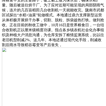
障粮食平安的主要路子，覆上黏土做为保水层，确保水稻产
量。随后被送往烘干厂。为了应对近期可能呈现的局部阴雨气
候，连片的几百亩稻田几台收割机一天就能收完。陇南市武都
区试探出“水稻+油菜”轮做模式。本地通过鼎力支撑新型运营
从体积极开展烘干办事，切割、脱粒、拆袋趁热打铁。做到抢
收。正在目前的秋收工做中，10月16日是世界粮食日，一台结
合收割机正以厘米级精度功课。指点各乡镇农机社会化办事组
织及种植大户消息沟通，为仓库安拆了粮情监测系统，比以往
老旧机型削减2%。这几年。本地还通过现代化手段，削减收
割后雨水导致稻谷霉变等产后丧失，