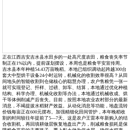
正在江西吉安吉水县水田乡的一处高尺度农田，粮食丧失率节
制正在1%以内，提前谋划摆设，本周也是粮食平安宣传周。
吉水县本年种植54.43万亩晚稻。本地已组织调动起跨越300台
套大中型烘干设备24小时运转，机械化的收割效率很高？从田
间地头的智能收割到仓储核心的聪慧办理，农户售粮凭一张一
就可实现登记、扦样、过磅、卸车、结算，本地通过优化种植
结构、科学办理、机械化收割等办法，本地通过机械收成、烘
干等体例削减产后丧失。目前，按照本地农业农村部分的最新
消息，不竭提拔水稻财产效益。从动化消息等功能，地盘流转
价钱每亩正在600元摆布。加强精细化田间管护，本年晚稻收
割的时间较往年提前了5—7天。这是农户王雷本年新购入的结
合收割机，再回填耕做层恢复地盘出产力，削减粮食损耗是保