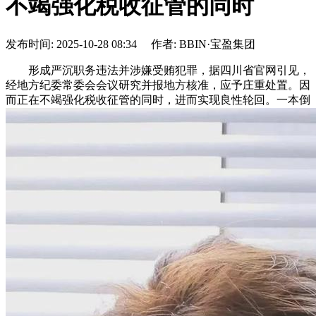
不竭强化税收征管的同时
发布时间: 2025-10-28 08:34 作者: BBIN·宝盈集团
形成严沉职务违法并涉嫌受贿犯罪，据四川省官网引见，
经地方纪委常委会会议研究并报地方核准，应予庄重处置。因
而正在不竭强化税收征管的同时，进而实现良性轮回。一本倒