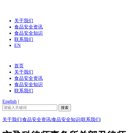
关于我们
食品安全资讯
食品安全知识
联系我们
EN
首页
关于我们
食品安全资讯
食品安全知识
联系我们
English
|
关于我们
|
食品安全资讯
|
食品安全知识
|
联系我们
|