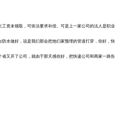
工资未领取，可依法要求补偿。可是上一家公司的法人是职业
防水做好，说是我们那会把他们家预埋的管道打穿，你好，快
省又开了公司，就由于那天感你好，把快递公司和商家一路告