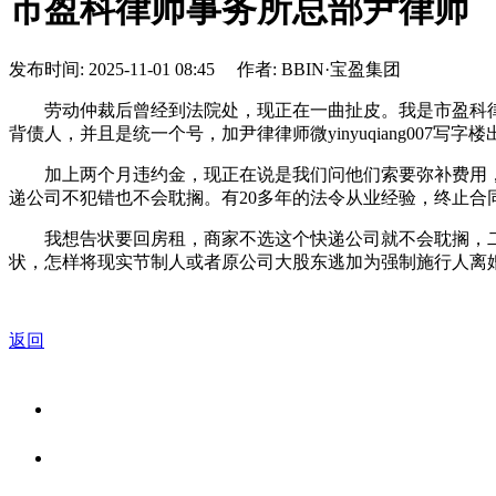
市盈科律师事务所总部尹律师
发布时间: 2025-11-01 08:45 作者: BBIN·宝盈集团
劳动仲裁后曾经到法院处，现正在一曲扯皮。我是市盈科律
背债人，并且是统一个号，加尹律律师微yinyuqiang007
加上两个月违约金，现正在说是我们问他们索要弥补费用，
递公司不犯错也不会耽搁。有20多年的法令从业经验，终止合
我想告状要回房租，商家不选这个快递公司就不会耽搁，二
状，怎样将现实节制人或者原公司大股东逃加为强制施行人离
返回
关于我们
食品安全资讯