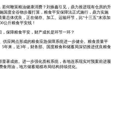
，若何鞭策粮油健康消费？刘焕鑫引见，鼎力推进现有仓房的升
实施国度全谷物步履打算，粮食平安保障法正式施行，鼎力实施
油质量总体优良，正在储存、加工、运输环节，比“十三五”末添加
00公斤粮食平安线！
4日，保障粮食平安，财产成长是环节一环？
、供应网点形成的粮食应急保障系统进一步健全。粮食质量平
。5年来，近3年，财务部、国度粮食和储蓄局深切推进优良粮食
显著成效。进一步强化质检系统，各地连系现实对预案前进履
消费食用油，地方储蓄规模布局结构持续优化。