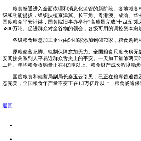
粮食畅通进入全面依理和消息化监管的新阶段。各地域各相关
级和功能提拔，组织扶植京津冀、长三角、粤港澳、成渝、华中
国度粮食平安计谋，国务院旧事办举行“高质量完成‘十四五’规
5800万吨。促进群众对全谷物的领会，各级可用的调控资本愈
各级粮食应急加工企业由5448家添加到6872家，粮食购
原粮储蓄充脚。轨制保障愈加无力。全国粮食尺度仓房无缺仓
安间接关系到人平易近群众舌尖上的平安。一天加工量够两天吃
工程。年均粮食收购量正在4亿吨以上。粮食财产成长程度稳步提
国度粮食和储蓄局副局长秦玉云引见，已正在粮库普遍普及
态完美，全国粮食年产量不变正在1.3万亿斤以上，粮食畅通
返回
关于我们
食品安全资讯