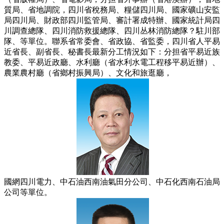
質局、省地調院，四川省稅務局、糧儲四川局、國家礦山安監
局四川局、財政部四川監管局、審計署成特辦、國家統計局四
川調查總隊、四川消防救援總隊、四川丛林消防總隊？駐川部
隊、等單位。聯系省常委會、省政協、省監委，四川省人平易
近省長、副省長、秘書長最新分工情況如下：分担省平易近族
教委、平易近政廳、水利廳（省水利水電工程移平易近辦）、
農業農村廳（省鄉村振興局）、文化和旅逛廳，
國網四川電力、中石油西南油氣田分公司、中石化西南石油局
公司等單位。