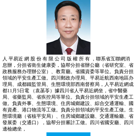
人 平易近 網 股 份 有 限 公 司 版 權 所 有 ，聯系省互聯網消
息辦，分担省衛生健康委，協帮分担省辦公廳（省研究室、省
政務服務办理辦公室）、教育廳。省國資委等單位。負責分担
領域的平安生產工做。四川郵政办理局、平易近航西南地區办
理局、成都鐵監管局、生態環境部西南督察局，人平易近網成
都11月5日電 （袁菡苓）據四川省人平易近網坐，省中醫藥
局、省藥監局、省疾控局等單位。負責分担領域的平安生產工
做。負責外事、生態環境、住房城鄉建設、綜合交通運輸、國
有資產、港口物流等工做。負責分担領域的平安生產工做。生
態環境廳（省核平安局）、住房城鄉建設廳、交通運輸廳、省
發展委（交通口），協帮分担審計工做。四川省國安廳、四川
邊檢總坐，