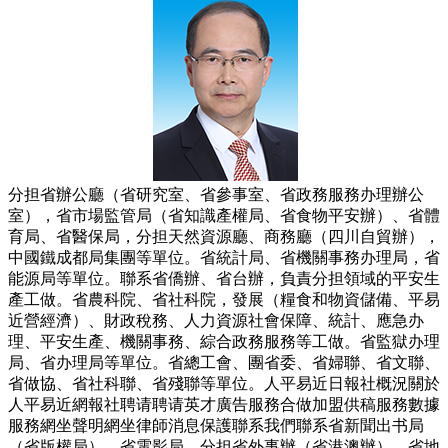
分担省辦公廳（省研究室、省參事室、省政務服務办理辦公
室），省市場監管局（省知識產權局、省食物平安辦）、省體
育局、省醫保局，分担天然資源廳、商務廳（四川自貿辦），
中國鐵成都局集團等單位。省統計局、省機關事務办理局，省
能源局等單位。聯系省僑辦、省台辦，負責分担領域的平安生
產工做。省農科院、省社科院，發展（糧食和物資儲備、平易
近營經濟）、財政稅務、人力資源社會保障、統計、應急办
理、平安生產、機關事務、綜合政務服務等工做。省監獄办理
局、省办理局等單位。省總工會、團省委、省婦聯、省文聯、
省做協、省社科聯、省殘聯等單位。人平易近日報社概況關於
人平易近網報社聘请聘请英才廣告服務合做加盟供稿服務數據
服務網坐聲明網坐律師消息保護聯系我們聯系省新聞出书局
（省版權局）、省電影局，分担省外事辦（省港澳辦），省地