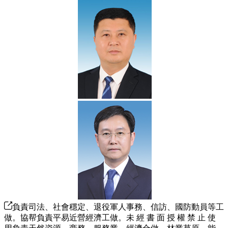
負責司法、社會穩定、退役軍人事務、信訪、國防動員等工
做。協帮負責平易近營經濟工做。未 經 書 面 授 權 禁 止 使