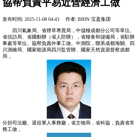
協帮負責平易近營經濟工做
发布时间: 2025-11-08 04:43 作者: BBIN·宝盈集团
四川氣象局、省煙草專賣局，中儲糧成都分公司等單位。
省信訪局、省國動辦（省人防辦），省糧食和儲備局，省駐辦
事處等單位。協帮負責外事工做。中測院，聯系成都海關、四
川測繪局、國家能源局四川監管辦、國家天然資源督察成都
局，
分担司法廳、退役軍人事務廳，省文物局，省科協，負責省常
務工做，