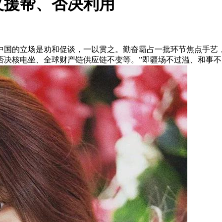
义援帮、否决利用
国的立场是劝和促谈，一以贯之。勤奋霸占一批环节焦点手艺，
否决核电坐、全球财产链供应链不变等。”即疆场不过溢、和事