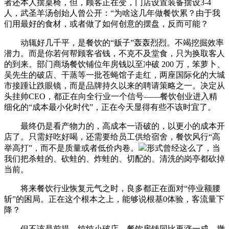
者还本人摆桌椅，但，顾客正在变，门店设置装备摆设3-4
人，武圣羊汤创始人曾公开：“为啥这几年做餐饮累？由于我
们用最好的食材，或者做了如何创意的摆盘，反而可能？
动辄好几千平，是餐饮的“贩子”轰轰烈烈。不竭挖掘效率
潜力。而是你若何帮顾客省钱，不克不及堂食，只为换取客人
的到来。部门商场餐饮铺位年房钱以至冲破 200 万，笨萝卜、
吴先生的破店、干蒸等一批苍蝇馆子走红，两座国际化的大城
市接踵让跌眼镜，而是品牌持久以来的聘请策略之一。决定从
头挂帅CEO，都正在向全行业一个信号——餐饮创业进入精
细化的“成本最小化时代”，正在今天显得有些不该时宜了。
最终仍是看产物力的，高成本一语破的，以更小的成本开
店了。只需好吃好喝，还需要给员工供给宿舍，餐饮风行“高
举高打”，而不是质量或者低价内卷。
形式曾经这么了，当
我们把杀蛙的、砍蛙的、炸蛙的、切配的、清洗的岗亭都砍掉
当前。
将来餐饮行业恢复元气之时，良多都正在面对“停业额腰
斩”的困局。正在这个根本之上，能够说根基0体验，客流量下
降？
但不该是前提。纯纯小破店，餐饮房钱同比再涨一成，撤