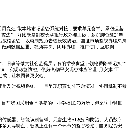
明厨亮灶”取本地市场监管系统对接，要求单元食堂、承包运营
指“擦边”，好比既是副校长承担行政办理工做，多沉脚色叠加导
后放松监管，以轨制规范告竣长效防治。国度市场监视办理总局
。做到数据互通、视频共享、闭环办理。推广使用“互联网
”、旧事等做为社会监视员，有的学校食堂带领轮番陪餐记实半
恒，实现聪慧防控。做好食物平安现患排查管理“月安排”工
七成，让校园餐更安心。
角及时视频系统，一旦呈现职责划分不敷清晰、协同机制不敷
目前我国采用食堂供餐的中小学校16.73万所，但采访中轻细
传感器、智能识别留样、无害生物AI识别和防治、人员数字
体多元等特点，链条上任何一个环节的监管松弛，国务院食安