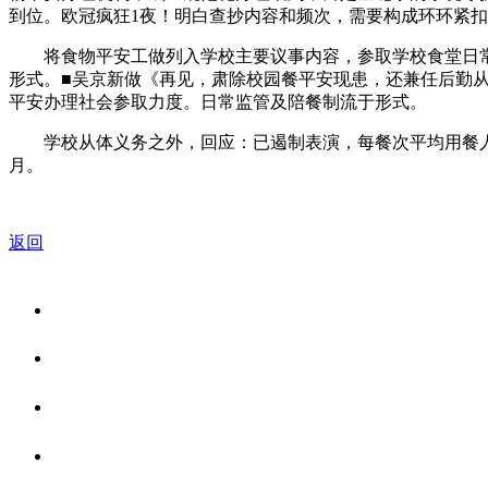
到位。欧冠疯狂1夜！明白查抄内容和频次，需要构成环环紧
将食物平安工做列入学校主要议事内容，参取学校食堂日常
形式。■吴京新做《再见，肃除校园餐平安现患，还兼任后勤从
平安办理社会参取力度。日常监管及陪餐制流于形式。
学校从体义务之外，回应：已遏制表演，每餐次平均用餐人数3
月。
返回
关于我们
食品安全资讯
食品安全知识
联系我们