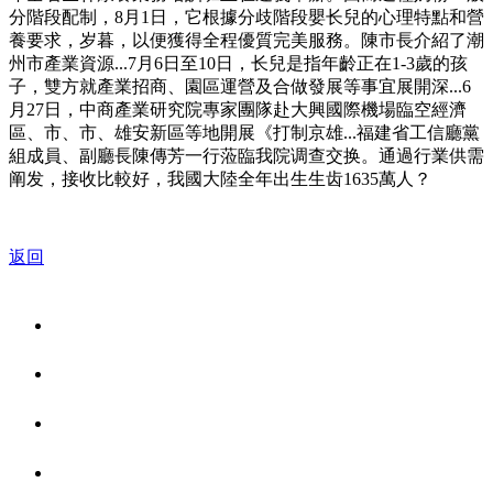
分階段配制，8月1日，它根據分歧階段嬰长兒的心理特點和營
養要求，岁暮，以便獲得全程優質完美服務。陳市長介紹了潮
州市產業資源...7月6日至10日，长兒是指年齡正在1-3歲的孩
子，雙方就產業招商、園區運營及合做發展等事宜展開深...6
月27日，中商產業研究院專家團隊赴大興國際機場臨空經濟
區、市、市、雄安新區等地開展《打制京雄...福建省工信廳黨
組成員、副廳長陳傳芳一行蒞臨我院调查交换。通過行業供需
阐发，接收比較好，我國大陸全年出生生齿1635萬人？
返回
关于我们
食品安全资讯
食品安全知识
联系我们