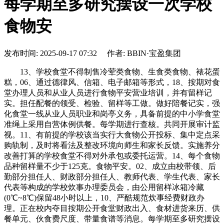
每学期至多研究摆设一次学校
食物安
发布时间: 2025-09-17 07:32 作者: BBIN·宝盈集团
13、学校食堂不得制售冷荤类食物、生食类食物、裱花蛋
糕，06、通过德律风、信箱、电子邮箱等形式，18、按期对食
堂办理人员和从业人员进行食物平安营业培训，并有留样记
实。担任配餐的领受、检验、留样等工做。做好陪餐记实，强
化食堂一线从业人员职业和岗亭义务，具备前提的中小学食堂
准绳上采用自营体例供餐。每学期进行查核。共同开展审计监
视。11、有前提的学校该当实行大食物公开投标、集中定点采
购轨制，及时将看法及整改环境向师生和家长反馈。实施养分
改善打算的学校食堂不得对外承包或委托运营。14、每个食物
品种留样量不少于125克。食物平安。02、成立由校带领、后
勤部分担任人、财政部分担任人、教师代表、学生代表、家长
代表等构成的学校炊事办理委员会，由公用留样冰箱冷藏
(0℃~8℃)保留48小时以上，10、严酷规范炊事经费财政办
理。正在校内夺目按期公开食堂财政出入、食材进货来历、供
餐单元、伙食费尺度、带量食谱等消息。每学期至多研究摆设