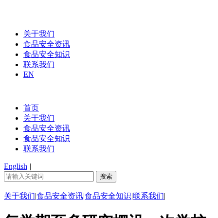
关于我们
食品安全资讯
食品安全知识
联系我们
EN
首页
关于我们
食品安全资讯
食品安全知识
联系我们
English
|
关于我们
|
食品安全资讯
|
食品安全知识
|
联系我们
|