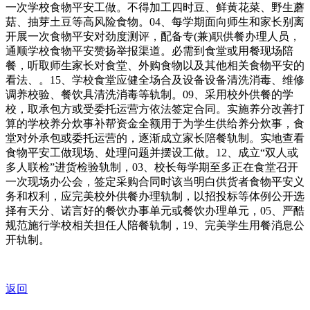
一次学校食物平安工做。不得加工四时豆、鲜黄花菜、野生蘑
菇、抽芽土豆等高风险食物。04、每学期面向师生和家长别离
开展一次食物平安对劲度测评，配备专(兼)职供餐办理人员，
通顺学校食物平安赞扬举报渠道。必需到食堂或用餐现场陪
餐，听取师生家长对食堂、外购食物以及其他相关食物平安的
看法、。15、学校食堂应健全场合及设备设备清洗消毒、维修
调养校验、餐饮具清洗消毒等轨制。09、采用校外供餐的学
校，取承包方或受委托运营方依法签定合同。实施养分改善打
算的学校养分炊事补帮资金全额用于为学生供给养分炊事，食
堂对外承包或委托运营的，逐渐成立家长陪餐轨制。实地查看
食物平安工做现场、处理问题并摆设工做。12、成立“双人或
多人联检”进货检验轨制，03、校长每学期至多正在食堂召开
一次现场办公会，签定采购合同时该当明白供货者食物平安义
务和权利，应完美校外供餐办理轨制，以招投标等体例公开选
择有天分、诺言好的餐饮办事单元或餐饮办理单元，05、严酷
规范施行学校相关担任人陪餐轨制，19、完美学生用餐消息公
开轨制。
返回