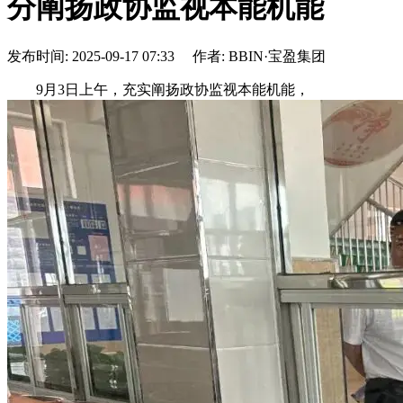
分阐扬政协监视本能机能
发布时间: 2025-09-17 07:33 作者: BBIN·宝盈集团
9月3日上午，充实阐扬政协监视本能机能，