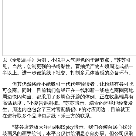
以《全职高手》为例，小说中人气脚色的华诞节点，”苏苏引
见。当然，创制更强的书粉黏性。盲抽类产物占领周边成品一
半以上。进一步鞭策线下社交、打制多元体验感的必备环节。
但其仍然络绎不绝吸引一代代年轻读者，让粉丝有谷可吃
可会商。同时，目前我们曾经正在一线和新一线焦点商圈落地
周边快闪勾当。都采用了多脚色开辟的体例。正在收集端具有
高话题度，”小夏告诉剁椒。”苏苏暗示。端盒的环境也经常发
生。周边内也包含了三对官配情侣CP的对应周边，目前就正
在进行取多个品牌包罗线下乐土方的联系。
”某谷店老板大洋向剁椒Spicy暗示。我们会倾向居心找分
歧画风的画手绘制，本平台仅供给消息存储办事。但公司仅剩