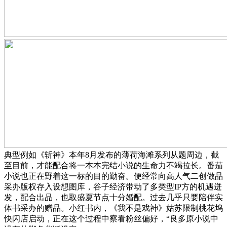
典型例如《斩神》本年8月发布的薄荷海滩系列从题周边，截
至目前，才能配合将一本本完结小说的生命力不竭拉长。番茄
小说也正在野着这一标的目的勤奋。便经常向高人气二创做品
采办版权存入设想图库，谷子经济带动了多类型IP方的机遇迸
发，配合出品，也取盛夏节点十分婚配。过去几乎只要陪伴实
体书采办的赠品。小红书内，《我不是戏神》姑苏限制桃花坞
快闪店启动，正在这个过程中察看粉丝偏好，“良多原小说中