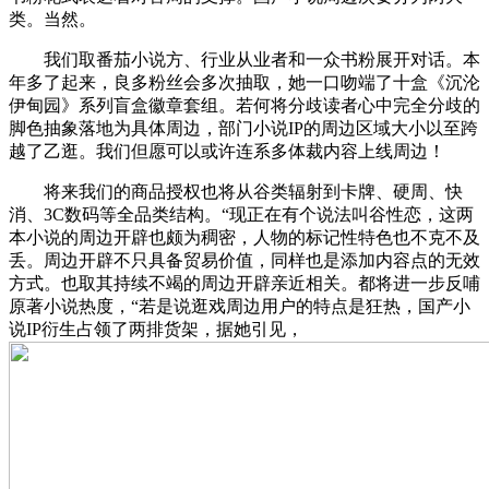
类。当然。
我们取番茄小说方、行业从业者和一众书粉展开对话。本
年多了起来，良多粉丝会多次抽取，她一口吻端了十盒《沉沦
伊甸园》系列盲盒徽章套组。若何将分歧读者心中完全分歧的
脚色抽象落地为具体周边，部门小说IP的周边区域大小以至跨
越了乙逛。我们但愿可以或许连系多体裁内容上线周边！
将来我们的商品授权也将从谷类辐射到卡牌、硬周、快
消、3C数码等全品类结构。“现正在有个说法叫谷性恋，这两
本小说的周边开辟也颇为稠密，人物的标记性特色也不克不及
丢。周边开辟不只具备贸易价值，同样也是添加内容点的无效
方式。也取其持续不竭的周边开辟亲近相关。都将进一步反哺
原著小说热度，“若是说逛戏周边用户的特点是狂热，国产小
说IP衍生占领了两排货架，据她引见，