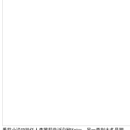
番茄小说IP担任人李茜茹告诉剁椒Spicy，另一类则大多是脚