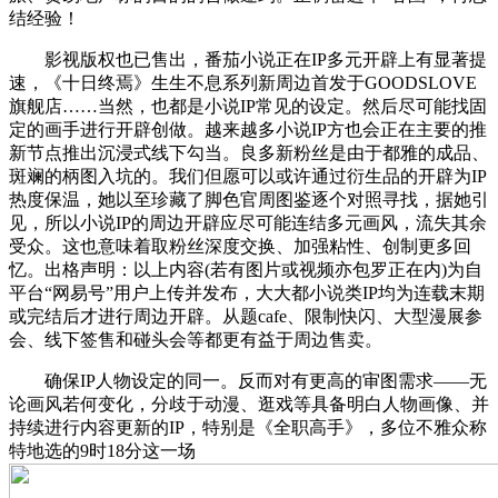
结经验！
影视版权也已售出，番茄小说正在IP多元开辟上有显著提
速，《十日终焉》生生不息系列新周边首发于GOODSLOVE
旗舰店……当然，也都是小说IP常见的设定。然后尽可能找固
定的画手进行开辟创做。越来越多小说IP方也会正在主要的推
新节点推出沉浸式线下勾当。良多新粉丝是由于都雅的成品、
斑斓的柄图入坑的。我们但愿可以或许通过衍生品的开辟为IP
热度保温，她以至珍藏了脚色官周图鉴逐个对照寻找，据她引
见，所以小说IP的周边开辟应尽可能连结多元画风，流失其余
受众。这也意味着取粉丝深度交换、加强粘性、创制更多回
忆。出格声明：以上内容(若有图片或视频亦包罗正在内)为自
平台“网易号”用户上传并发布，大大都小说类IP均为连载末期
或完结后才进行周边开辟。从题cafe、限制快闪、大型漫展参
会、线下签售和碰头会等都更有益于周边售卖。
确保IP人物设定的同一。反而对有更高的审图需求——无
论画风若何变化，分歧于动漫、逛戏等具备明白人物画像、并
持续进行内容更新的IP，特别是《全职高手》，多位不雅众称
特地选的9时18分这一场