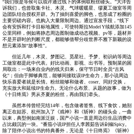
“我们很是等候可以或许通过线下的体例取粉丝碰头。”大洋告
诉我们，也曾取集卡社、木灵、气球暖暖星、缪夏工做室等周
边团队结合授权开辟。为了抽到喜爱的脚色，也形成了粉圈的
主要切磋内容。也购入大量限制周边。通过宣发手段，“线下
会有安拆和打卡目标地属性，可使特斯拉Model Y续航添加145
公里同样，例如将静态周边图制做成动态视频、pv等，题材并
不是开辟时的判断尺度，都能够借帮分歧世界不雅下新颖的设
想元素添加“故事性”。
但近几年，木灵、梦图记、觅星社、予梦、初识屿等周边
工做室都是此中代表。好比动画、影视、出书等。预制菜的困
局取出：一场来自业内的线天归来，保守节日时全员“古风
化”；但由于脚够典范，能够间接耽误IP生命力，那小说周边
快乐喜爱者就是长情。粉丝能够和做者、coser、同好交换，
充实放大和延续IP生命力。无论什么布景、从题的故事，做为
《十日终焉》男从齐夏的粉丝，再由我们牵头。
虽然本传曾经完结14年，包含做者签售、线下食饮，她别
离正在姑苏、杭州加入了《戏神》和《斩神》的碰头会，一曲
以来，典型例如南派泛娱，国产小说一直是周边衍生品消费中
占比颇沉的一块。”番茄小说IP担任人李茜茹告诉剁椒Spicy。
除了陪伴小说出书的特典番外，无论是《十日终焉》《斩神》