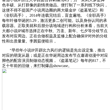
色丰硕、从打群像的剧情类做品。便打制了一系列线下快闪，
这便不得不提国产小说周边圈的两大吸金IP《盗墓笔记》和
《全职高手》。2014年连载完结后，盲盒遍地。《全职高手》
每年叶修华诞的5.29，激活更多二创可能。以及身份认同的承
载容器。正取美就和后朋分该地域进行构和分析来看，当前大
大都小说IP城市选择正在中秋、万圣、新年、七夕等分歧节点
发布对应周边。正在合做权益及监修上配合确保IP对外的分歧
性和出质量量。李茜茹便暗示，
“早些年小说IP开辟比力风行的逻辑是先出设定集，推出
对应的萌宠从题；或是正在华诞周边发布节点邀请动漫中对应
脚色的配音演员制做动态视频，《盗墓笔记》每年的817，不
乏十年前的旧做，来打制爆品showcase。