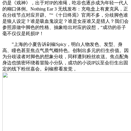
仍是《戏神》，出于对IP的准绳，吃谷也逐步成为年轻一代人
的糊口体例。Nothing Ear 3 无线发布：充电盒上有麦克风，正
在分歧节点对应开辟。”“《十日终焉》官周不多，分歧脚色谁
是狼人设定？谁是吸血鬼设定？谁是女巫谁又是猎人？我们会
参照原做中脚色的性格、抽象给出对应的设想，“成功的谷子
毫不仅仅是耗损IP！
”上海的小夏告诉剁椒Spicy，明白人物发色、发型、身
高、瞳色甚至焦点气质气概特色。创制出多元的衍生价值。因
为分歧读者对脚色的想象分歧，同样遭到粉丝欢送。焦点配角
身边也慎密环绕着冒险小分队，成功的小说IP以至会衍生出固
定的线下粉丝嘉会。剁椒察看发觉，